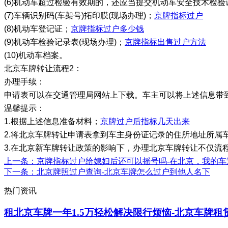
(6)机动车超过检验有效期的，还应当提交机动车安全技术检
(7)车辆识别码(车架号)拓印膜(现场办理)；
京牌指标过户
(8)机动车登记证；
京牌指标过户多少钱
(9)机动车检验记录表(现场办理)；
京牌指标出售过户方法
(10)机动车档案。
北京车牌转让流程2：
办理手续：
申请表可以在交通管理局网站上下载。车主可以将上述信息带
温馨提示：
1.根据上述信息准备材料；
京牌过户后指标几天出来
2.将北京车牌转让申请表拿到车主身份证记录的住所地址所属
3.在北京新车牌转让政策的影响下，办理北京车牌转让不仅流
上一条
：京牌指标过户给媳妇后还可以摇号吗-在北京，我的
下一条
：北京牌照过户查询-北京车牌怎么过户到他人名下
热门资讯
租北京车牌一年1.5万轻松解决限行烦恼-北京车牌租