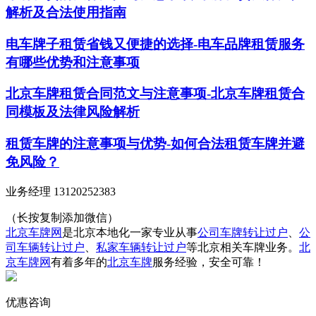
解析及合法使用指南
电车牌子租赁省钱又便捷的选择-电车品牌租赁服务
有哪些优势和注意事项
北京车牌租赁合同范文与注意事项-北京车牌租赁合
同模板及法律风险解析
租赁车牌的注意事项与优势-如何合法租赁车牌并避
免风险？
业务经理 13120252383
（长按复制添加微信）
北京车牌网
是北京本地化一家专业从事
公司车牌转让过户
、
公
司车辆转让过户
、
私家车辆转让过户
等北京相关车牌业务。
北
京车牌网
有着多年的
北京车牌
服务经验，安全可靠！
优惠咨询