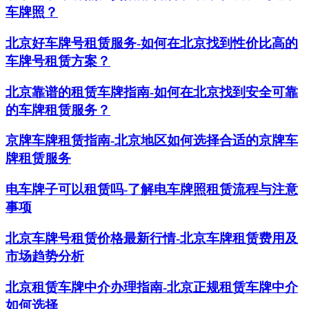
车牌照？
北京好车牌号租赁服务-如何在北京找到性价比高的
车牌号租赁方案？
北京靠谱的租赁车牌指南-如何在北京找到安全可靠
的车牌租赁服务？
京牌车牌租赁指南-北京地区如何选择合适的京牌车
牌租赁服务
电车牌子可以租赁吗-了解电车牌照租赁流程与注意
事项
北京车牌号租赁价格最新行情-北京车牌租赁费用及
市场趋势分析
北京租赁车牌中介办理指南-北京正规租赁车牌中介
如何选择