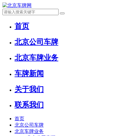
首页
北京公司车牌
北京车牌业务
车牌新闻
关于我们
联系我们
首页
北京公司车牌
北京车牌业务