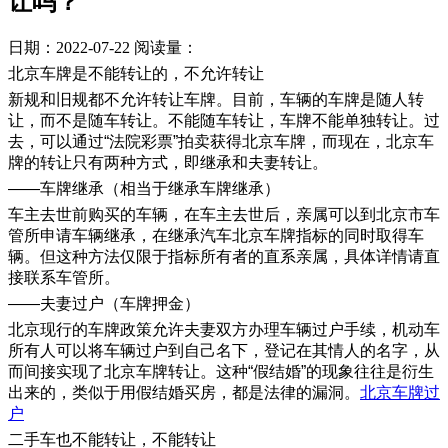
让吗？
日期：2022-07-22
阅读量：
北京车牌是不能转让的，不允许转让
新规和旧规都不允许转让车牌。目前，车辆的车牌是随人转
让，而不是随车转让。不能随车转让，车牌不能单独转让。过
去，可以通过“法院彩票”拍卖获得北京车牌，而现在，北京车
牌的转让只有两种方式，即继承和夫妻转让。
——车牌继承（相当于继承车牌继承）
车主去世前购买的车辆，在车主去世后，亲属可以到北京市车
管所申请车辆继承，在继承汽车北京车牌指标的同时取得车
辆。但这种方法仅限于指标所有者的直系亲属，具体详情请直
接联系车管所。
——夫妻过户（车牌押金）
北京现行的车牌政策允许夫妻双方办理车辆过户手续，机动车
所有人可以将车辆过户到自己名下，登记在其情人的名字，从
而间接实现了北京车牌转让。这种“假结婚”的现象往往是衍生
出来的，类似于用假结婚买房，都是法律的漏洞。
北京车牌过
户
二手车也不能转让，不能转让