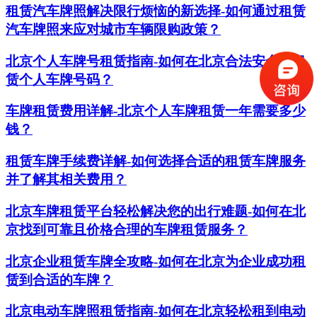
租赁汽车牌照解决限行烦恼的新选择-如何通过租赁
汽车牌照来应对城市车辆限购政策？
北京个人车牌号租赁指南-如何在北京合法安全地租
赁个人车牌号码？
车牌租赁费用详解-北京个人车牌租赁一年需要多少
钱？
租赁车牌手续费详解-如何选择合适的租赁车牌服务
并了解其相关费用？
北京车牌租赁平台轻松解决您的出行难题-如何在北
京找到可靠且价格合理的车牌租赁服务？
北京企业租赁车牌全攻略-如何在北京为企业成功租
赁到合适的车牌？
北京电动车牌照租赁指南-如何在北京轻松租到电动