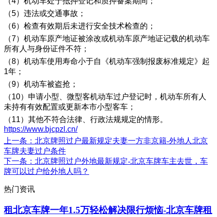
（4）机动车处于抵押登记和质押备案期间；
（5）违法或交通事故；
（6）检查有效期后未进行安全技术检查的；
（7）机动车原产地证被涂改或机动车原产地证记载的机动车
所有人与身份证件不符；
（8）机动车使用寿命小于自《机动车强制报废标准规定》起
1年；
（9）机动车被盗抢；
（10）申请小型、微型客机动车过户登记时，机动车所有人
未持有有效配置或更新本市小型客车；
（11）其他不符合法律、行政法规规定的情形。
https://www.bjcpzl.cn/
上一条
：北京牌照过户最新规定夫妻一方非京籍-外地人北京
车牌夫妻过户条件
下一条
：北京牌照过户外地最新规定-北京车牌车主去世，车
牌可以过户给外地人吗？
热门资讯
租北京车牌一年1.5万轻松解决限行烦恼-北京车牌租