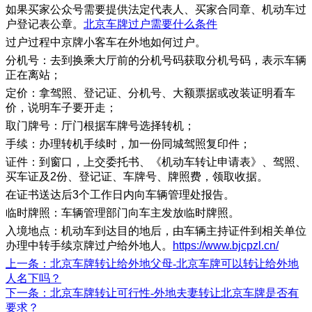
如果买家公众号需要提供法定代表人、买家合同章、机动车过
户登记表公章。
北京车牌过户需要什么条件
过户过程中京牌小客车在外地如何过户。
分机号：去到换乘大厅前的分机号码获取分机号码，表示车辆
正在离站；
定价：拿驾照、登记证、分机号、大额票据或改装证明看车
价，说明车子要开走；
取门牌号：厅门根据车牌号选择转机；
手续：办理转机手续时，加一份同城驾照复印件；
证件：到窗口，上交委托书、《机动车转让申请表》、驾照、
买车证及2份、登记证、车牌号、牌照费，领取收据。
在证书送达后3个工作日内向车辆管理处报告。
临时牌照：车辆管理部门向车主发放临时牌照。
入境地点：机动车到达目的地后，由车辆主持证件到相关单位
办理中转手续京牌过户给外地人。
https://www.bjcpzl.cn/
上一条
：​北京车牌转让给外地父母-北京车牌可以转让给外地
人名下吗？
下一条
：​北京车牌转让可行性-外地夫妻转让北京车牌是否有
要求？