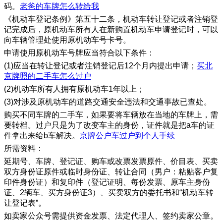
码。
老爸的车牌怎么转给我
《机动车登记条例》第五十二条，机动车转让登记或者注销登
记完成后，原机动车所有人在新购置机动车申请登记时，可以
向车辆管理处使用原机动车号卡号。
申请使用原机动车号牌应当符合以下条件：
(1)应当在转让登记或者注销登记后12个月内提出申请；
买北
京牌照的二手车怎么过户
(2)机动车所有人拥有原机动车1年以上；
(3)对涉及原机动车的道路交通安全违法和交通事故已查处。
购买不同车牌的二手车，如果要将车辆放在当地的车牌上，需
要转档。过户只是为了改变车主的身份，证件就是把a车的证
件拿出来给b车解决。
京牌公户车过户到个人手续
所需资料：
延期号、车牌、登记证、购车或改票发票原件、价目表、买卖
双方身份证原件或临时身份证、转让合同（男户：粘贴客户复
印件身份证）和复印件（登记证明、每份发票、原车主身份
证、2辆车、买方身份证3）、买卖双方的委托书和“机动车转
让登记表”。
如卖家公众号需提供资金发票、法定代理人、签约卖家公章。