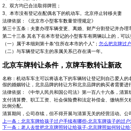
2、双方均已合法取得牌照；
3、本市没有登记在配偶名下的机动车。北京停止转移夫妻
法律依据：《北京市小型客车数量管理规定》
第三十五条：夫妻办理车辆变更、离婚、财产分割登记并办理
第二十三条 其名下在本市登记的小型客车有两辆以上的，可
（一）属于本细则第十条“住所在本市的个人”；
怎么把京牌过
（二）与车辆登记车主的亲属关系已存在满一年。
​北京车牌转让条件，京牌车数转让新政
名称：机动车车主可以将该名下的车辆转让登记到自己爱人的
假的婚姻转让，北京品牌的转让方和北京品牌的购买者需要进
法律依据：《中华人民共和国公司法》第一百八十六条，清算
支付清算费、职工工资、社会保险费和法定补偿金、缴纳所欠税
比例分配。
清算期间，公司存续，但不得开展与清算无关的经营活动。公
上一条
：北京车牌给孩子过户手续有哪些-北京车牌孩子的过户
下一条
：老人去世把北京牌照转让给孩子-北京牌照如何转让