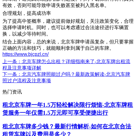
有效，否则可能导致申请失败甚至被列入黑名单。
合理规划，提高成功率
为了提高中签概率，建议提前做好规划，关注政策变化，合理
选择申请时机。同时，也可以考虑通过合法途径进行车辆置
换，以减少等待时间。
结合上面内容，总的来说，北京车牌申请虽复杂，但只要掌握
正确的方法和技巧，就能顺利拿到属于自己的车牌。
https://www.bjcpzl.cn/
上一条
：北京车牌怎么出租？详细指南来了-北京车牌出租流
程及注意事项详解
下一条
：北京汽车牌照能过户吗？最新政策解读-北京汽车牌
照过户流程及注意事项
热门资讯
租北京车牌一年1.5万轻松解决限行烦恼-北京车牌租
赁服务一年仅需1.5万元即可享受便捷出行
租北京车牌多少钱？最新行情解析-如何在北京合法
租赁车牌以及费用是多少？