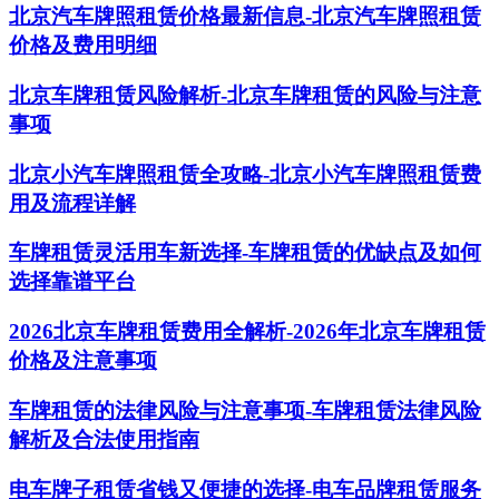
北京汽车牌照租赁价格最新信息-北京汽车牌照租赁
价格及费用明细
北京车牌租赁风险解析-北京车牌租赁的风险与注意
事项
北京小汽车牌照租赁全攻略-北京小汽车牌照租赁费
用及流程详解
车牌租赁灵活用车新选择-车牌租赁的优缺点及如何
选择靠谱平台
2026北京车牌租赁费用全解析-2026年北京车牌租赁
价格及注意事项
车牌租赁的法律风险与注意事项-车牌租赁法律风险
解析及合法使用指南
电车牌子租赁省钱又便捷的选择-电车品牌租赁服务