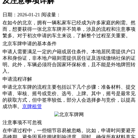
及注意事项详解
日期：2026-01-21
阅读量：
在如今的北京，拥有一辆私家车已经成为许多家庭的刚需。然
而，想要获得一张北京车牌并不简单，涉及的流程和注意事项
繁多。对于初次申请的车主来说，了解整个过程至关重要。
​北京车牌申请的基本条件
申请人需要满足一定的户籍或居住条件。本地居民需提供户口
本和身份证，非本地户籍则需提供居住证及连续缴纳社保的证
明。此外，车辆必须符合国家环保标准，且不能是外地牌照转
入。
申请流程详解
申请北京车牌的流程主要包括以下几个步骤：准备材料、提交
申请、审核、摇号或竞价、选号、上牌。其中，摇号是最常见
的获取方式，但中签率较低，部分人会选择参与竞价，以提高
成功率。
京牌租赁
注意事项不可忽视
在申请过程中，一些细节容易被忽略。比如，申请时间要避开
高峰期，避免因系统拥堵影响进度。同时，确保所有材料真实