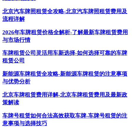
北京汽车牌照租赁全攻略-北京汽车牌照租赁费用及
流程详解
2026年车牌租赁价格全解析-了解最新车牌租赁费用
与市场行情
车牌租赁公司灵活用车新选择-如何选择可靠的车牌
租赁公司
新能源车牌租赁全攻略-新能源车牌租赁的注意事项
与优势分析
北京车牌租赁费用详解-北京车牌租赁费用及最新政
策解读
车牌号租赁如何合法高效获取车牌-车牌号租赁的注
意事项与选择技巧