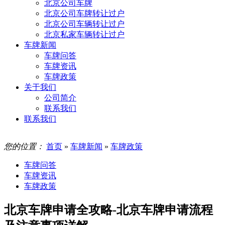
北京公司车牌
北京公司车牌转让过户
北京公司车辆转让过户
北京私家车辆转让过户
车牌新闻
车牌问答
车牌资讯
车牌政策
关于我们
公司简介
联系我们
联系我们
您的位置：
首页
»
车牌新闻
»
车牌政策
车牌问答
车牌资讯
车牌政策
北京车牌申请全攻略-北京车牌申请流程