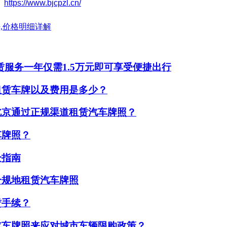
。
https://www.bjcpzl.cn/
,价格明细详解
赁服务一年仅需1.5万元即可享受便捷出行
租赁车牌以及费用是多少？
北京通过正规渠道租赁汽车牌照？
车牌照？
全指南
合规地租赁汽车牌照
赁手续？
汽车牌照来应对城市车辆限购政策？